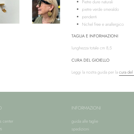
Pietre dure naturali
pietre verde smeraldo
pendenti
Nichel free e anallergico
TAGLIA E INFORMAZIONI
lunghezza totale cm 8,5
CURA DEL GIOIELLO
Leggi la nostra guida per la
cura del 
O
INFORMAZIONI
s center
guida alle taglie
ti
spedizioni