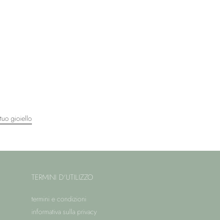
tuo gioiello
TERMINI D'UTILIZZO
termini e condizioni
informativa sulla privacy