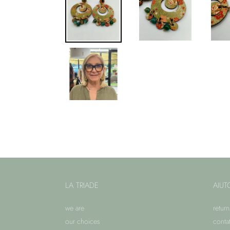
LA TRIADE
AIUT
we are
return
our choices
contat