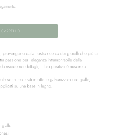
pagamento.
 CARRELLO
,
provengono dalla nostra ricerca dei gioielli che più ci
tra passione per l'eleganza intramontabile della
a risiede nei dettagli, il lato positivo è riuscire a
le sono realizzati in ottone galvanizzato oro giallo,
applicati su una base in legno.
 giallo
onesi