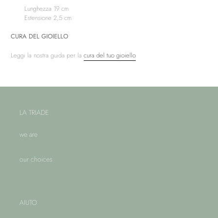
Lunghezza 19 cm
Estensione 2,5 cm
CURA DEL GIOIELLO
Leggi la nostra guida per la
cura del tuo gioiello
LA TRIADE
we are
our choices
AIUTO