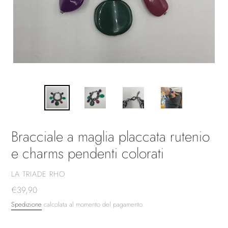
Bracciale a maglia placcata rutenio
e charms pendenti colorati
VENDITORE
LA TRIADE RHO
Prezzo
€39,90
di
Spedizione
calcolata al momento del pagamento.
listino