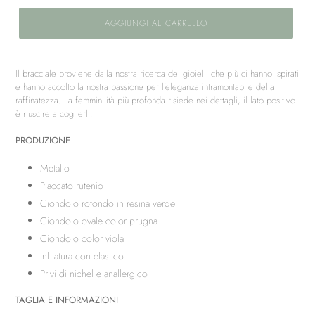
AGGIUNGI AL CARRELLO
Inserimento
del
Il bracciale proviene dalla nostra ricerca dei gioielli che più ci hanno ispirati
prodotto
e hanno accolto la nostra passione per l'eleganza intramontabile della
nel
raffinatezza. La femminilità più profonda risiede nei dettagli, il lato positivo
carrello
è riuscire a coglierli.
PRODUZIONE
Metallo
Placcato rutenio
Ciondolo rotondo in resina verde
Ciondolo ovale color prugna
Ciondolo color viola
Infilatura con elastico
Privi di nichel e anallergico
TAGLIA E INFORMAZIONI